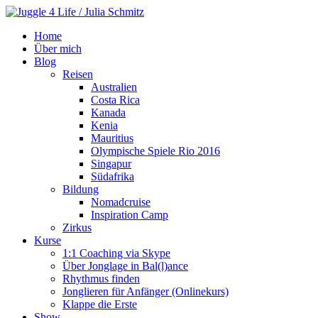
Home
Über mich
Blog
Reisen
Australien
Costa Rica
Kanada
Kenia
Mauritius
Olympische Spiele Rio 2016
Singapur
Südafrika
Bildung
Nomadcruise
Inspiration Camp
Zirkus
Kurse
1:1 Coaching via Skype
Über Jonglage in Bal(l)ance
Rhythmus finden
Jonglieren für Anfänger (Onlinekurs)
Klappe die Erste
Show