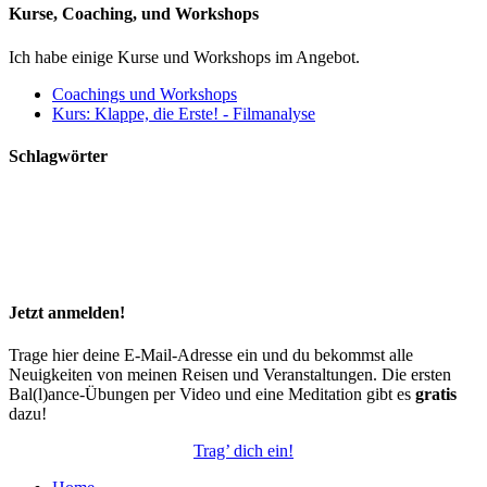
Kurse, Coaching, und Workshops
Ich habe einige Kurse und Workshops im Angebot.
Coachings und Workshops
Kurs: Klappe, die Erste! - Filmanalyse
Schlagwörter
Inspiration
Diani
Kitesurfen
Barcelona
Homebase global
Jonglage
Zirkus
Beach
Reisen
Nomadcruise
Inspiration Camp
Westküste
Digitale
Kenia
Social Circus
Sarakasi
Westaustralien
Australien
Nomaden
Südafrika
Perth
Frankfurt
Jetzt anmelden!
Trage hier deine E-Mail-Adresse ein und du bekommst alle
Neuigkeiten von meinen Reisen und Veranstaltungen. Die ersten
Bal(l)ance-Übungen per Video und eine Meditation gibt es
gratis
dazu!
Trag’ dich ein!