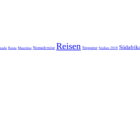
Reisen
Südafrik
Nomadcruise
Singapur
nada
Kenia
Mauritius
Sizilien 2018
irkus
So
Kitesurfen
Inspiration Camp
Westküste
Perth
Reisen
Australien