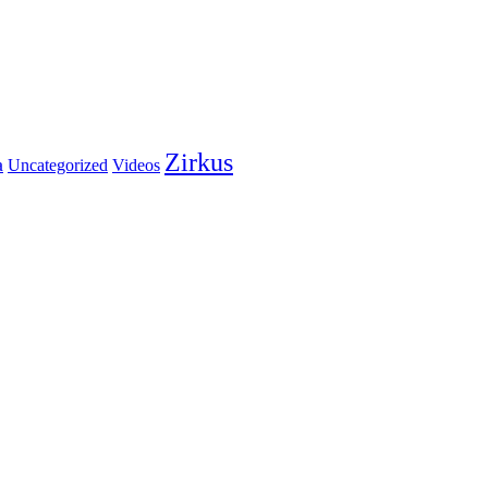
Zirkus
a
Uncategorized
Videos
cial Circus
Sarakasi
Südafrika
Barcelona
Frankfurt
Homebase global