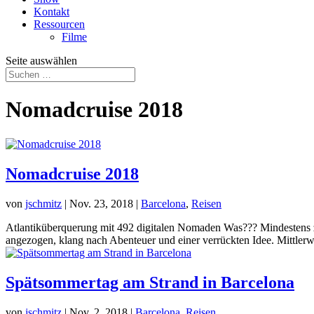
Kontakt
Ressourcen
Filme
Seite auswählen
Nomadcruise 2018
Nomadcruise 2018
von
jschmitz
|
Nov. 23, 2018
|
Barcelona
,
Reisen
Atlantiküberquerung mit 492 digitalen Nomaden Was??? Mindestens zw
angezogen, klang nach Abenteuer und einer verrückten Idee. Mittlerwe
Spätsommertag am Strand in Barcelona
von
jschmitz
|
Nov. 2, 2018
|
Barcelona
,
Reisen