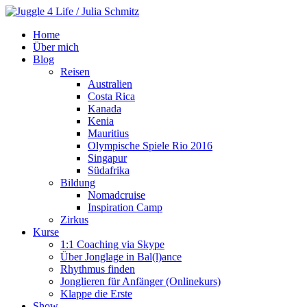
Home
Über mich
Blog
Reisen
Australien
Costa Rica
Kanada
Kenia
Mauritius
Olympische Spiele Rio 2016
Singapur
Südafrika
Bildung
Nomadcruise
Inspiration Camp
Zirkus
Kurse
1:1 Coaching via Skype
Über Jonglage in Bal(l)ance
Rhythmus finden
Jonglieren für Anfänger (Onlinekurs)
Klappe die Erste
Show