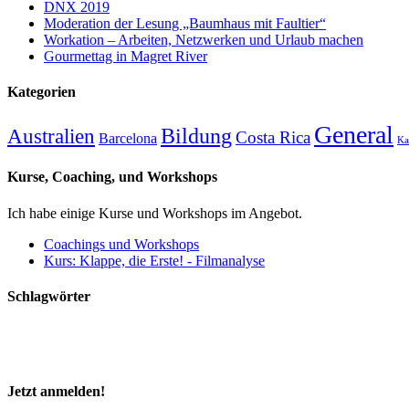
DNX 2019
Moderation der Lesung „Baumhaus mit Faultier“
Workation – Arbeiten, Netzwerken und Urlaub machen
Gourmettag in Magret River
Kategorien
General
Australien
Bildung
Costa Rica
Barcelona
Ka
Kurse, Coaching, und Workshops
Ich habe einige Kurse und Workshops im Angebot.
Coachings und Workshops
Kurs: Klappe, die Erste! - Filmanalyse
Schlagwörter
Z
Diani Beach
Kenia
Inspiration
Nomadcruise
Westaustralien
Jonglage
Digitale Nomaden
Jetzt anmelden!